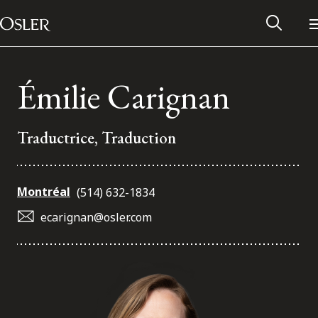
Main Navigation
Passer au contenu
Émilie Carignan
Traductrice, Traduction
Montréal
(514) 632-1834
ecarignan@osler.com
Réseau des anciens d’Osler
Contactez-nous