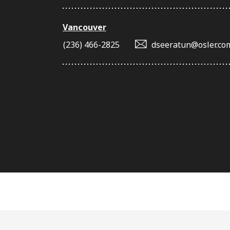
Vancouver
(236) 466-2825
dseeratun@osler.co