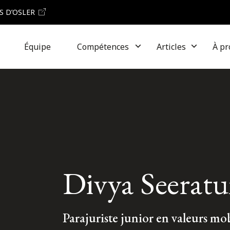
S D’OSLER
Équipe
Compétences
Articles
À pr
Divya Seerat
Parajuriste junior en valeurs mob