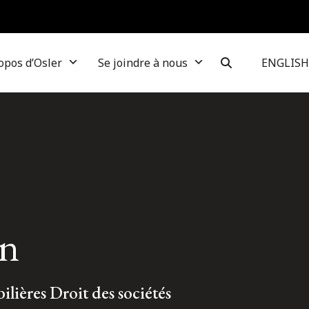
opos d’Osler
Se joindre à nous
ENGLISH
un
ilières Droit des sociétés