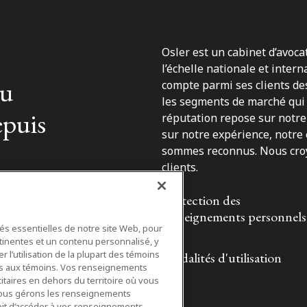
Osler est un cabinet d’avoca
l’échelle nationale et inter
du
compte parmi ses clients des
les segments de marché qui 
epuis
réputation repose sur notre 
sur notre expérience, notre
sommes reconnus. Nous croyo
clients.
Protection des
renseignements personnels
tés essentielles de notre site Web, pour
tinentes et un contenu personnalisé, y
 l’utilisation de la plupart des témoins
Modalités d'utilisation
ifs aux témoins. Vos renseignements
itaires en dehors du territoire où vous
nous gérons les renseignements
roit d’accéder à vos renseignements