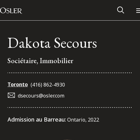
Main Navigation
Passer au contenu
Dakota Secours
Sociétaire, Immobilier
Toronto
(416) 862-4930
dsecours@osler.com
Réseau des anciens d’Osler
Admission au Barreau:
Ontario, 2022
Contactez-nous