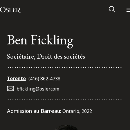
Main Navigation
Passer au contenu
Ben Fickling
Sociétaire, Droit des sociétés
Toronto
(416) 862-4738
bfickling@osler.com
Réseau des anciens d’Osler
Admission au Barreau:
Ontario, 2022
Contactez-nous