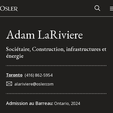
Main Navigation
Passer au contenu
Adam LaRiviere
Sociétaire, Construction, infrastructures et
énergie
Toronto
(416) 862-5954
alariviere@osler.com
Réseau des anciens d’Osler
Admission au Barreau:
Ontario, 2024
Contactez-nous