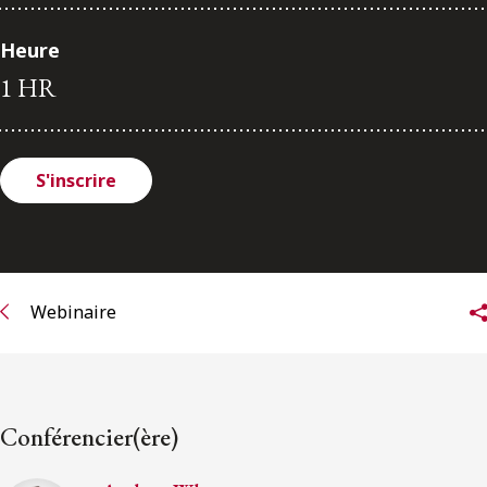
ENGLISH
Heure
1 HR
S’abonner aux articles Osler
S’abonner
S'inscrire
Webinaire
Conférencier(ère)