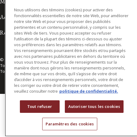
Modalités d'utilisation
Nous utilisons des témoins (cookies) pour activer des
fonctionnalités essentielles de notre site Web, pour améliorer
Accessibilité
notre site Web et pour vous proposer des publicités
pertinentes et un contenu personnalisé, y compris sur les
Relations avec les médias
sites Web de tiers. Vous pouvez accepter ou refuser
l’utilisation de la plupart des témoins ci-dessous ou ajuster
vos préférences dans les paramètres relatifs aux témoins.
Vos renseignements pourraient être stockés et/ou partagés
avec nos partenaires publicitaires en dehors du territoire où
© 2026 Osler, Hoskin & Harcourt S.E.N.C.R.L./s.r.l.
vous vous trouvez. Pour plus de renseignements sur la
Tous droits réservés
manière dont nous gérons les renseignements personnels,
Toronto | Montréal | Calgary | Vancouver | Ottawa | New York
de même que sur vos droits, qu’il s’agisse de votre droit
d’accéder à vos renseignements personnels, votre droit de
les corriger ou votre droit de retirer votre consentement,
veuillez consulter notre
politique de confidentialité.
Tout refuser
Autoriser tous les cookies
Paramètres des cookies