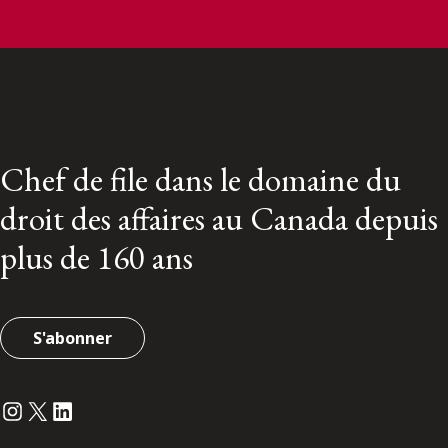
Chef de file dans le domaine du
droit des affaires au Canada depuis
plus de 160 ans
S'abonner
Instagram
Twitter
LinkedIn