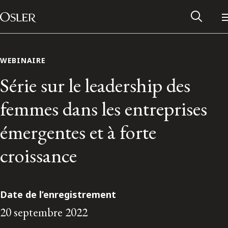
Main Navigation
Passer au contenu
WEBINAIRE
Série sur le leadership des
femmes dans les entreprises
émergentes et à forte
croissance
Réseau des anciens d’Osler
Date de l’enregistrement
20 septembre 2022
Contactez-nous