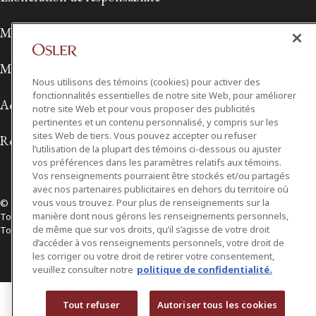
Modalités de prestation de services
Modalités d'utilisation
Nous utilisons des témoins (cookies) pour activer des
fonctionnalités essentielles de notre site Web, pour améliorer
Accessibilité
notre site Web et pour vous proposer des publicités
pertinentes et un contenu personnalisé, y compris sur les
sites Web de tiers. Vous pouvez accepter ou refuser
Relations avec les médias
l’utilisation de la plupart des témoins ci-dessous ou ajuster
vos préférences dans les paramètres relatifs aux témoins.
Vos renseignements pourraient être stockés et/ou partagés
avec nos partenaires publicitaires en dehors du territoire où
vous vous trouvez. Pour plus de renseignements sur la
© 2026 Osler, Hoskin & Harcourt S.E.N.C.R.L./s.r.l.
manière dont nous gérons les renseignements personnels,
Tous droits réservés
de même que sur vos droits, qu’il s’agisse de votre droit
Toronto | Montréal | Calgary | Vancouver | Ottawa | New York
d’accéder à vos renseignements personnels, votre droit de
les corriger ou votre droit de retirer votre consentement,
veuillez consulter notre
politique de confidentialité.
Tout refuser
Autoriser tous les cookies