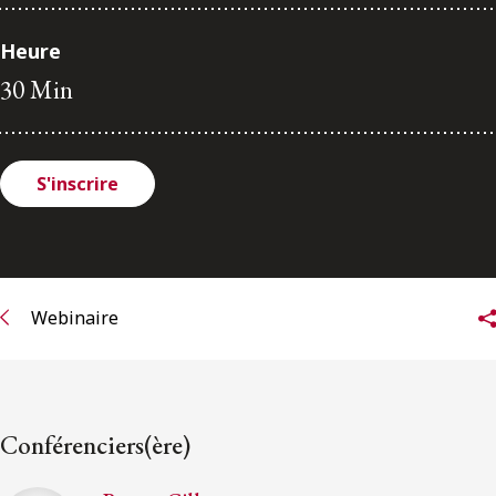
ENGLISH
Heure
30 Min
S’abonner aux articles Osler
S’abonner
S'inscrire
Webinaire
Conférenciers(ère)