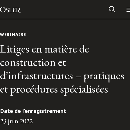
Main Navigation
Passer au contenu
WEBINAIRE
Litiges en matière de
construction et
d’infrastructures – pratiques
et procédures spécialisées
Réseau des anciens d’Osler
Date de l’enregistrement
23 juin 2022
Contactez-nous