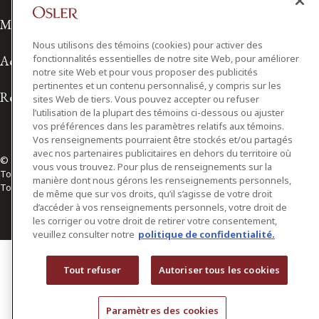
Modalités d'utilisation
Nous utilisons des témoins (cookies) pour activer des
fonctionnalités essentielles de notre site Web, pour améliorer
Accessibilité
notre site Web et pour vous proposer des publicités
pertinentes et un contenu personnalisé, y compris sur les
Relations avec les médias
sites Web de tiers. Vous pouvez accepter ou refuser
l’utilisation de la plupart des témoins ci-dessous ou ajuster
vos préférences dans les paramètres relatifs aux témoins.
Vos renseignements pourraient être stockés et/ou partagés
avec nos partenaires publicitaires en dehors du territoire où
© 2026 Osler, Hoskin & Harcourt S.E.N.C.R.L./s.r.l.
vous vous trouvez. Pour plus de renseignements sur la
Tous droits réservés
manière dont nous gérons les renseignements personnels,
Toronto | Montréal | Calgary | Vancouver | Ottawa | New York
de même que sur vos droits, qu’il s’agisse de votre droit
d’accéder à vos renseignements personnels, votre droit de
les corriger ou votre droit de retirer votre consentement,
veuillez consulter notre
politique de confidentialité.
Tout refuser
Autoriser tous les cookies
Paramètres des cookies