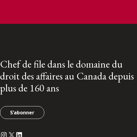
Chef de file dans le domaine du
droit des affaires au Canada depuis
plus de 160 ans
S'abonner
Instagram
Twitter
LinkedIn