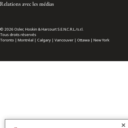
Relations avec les médias
© 2026 Osler, Hoskin & Harcourt S.E.N.C.R.L./s.r.l.
Tous droits réservés
Toronto | Montréal | Calgary | Vancouver | Ottawa | New York