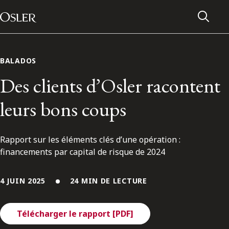
Main Navigation
Passer au contenu
BALADOS
Des clients d’Osler racontent
leurs bons coups
Rapport sur les éléments clés d’une opération :
financements par capital de risque de 2024
4 JUIN 2025
24 MIN DE LECTURE
Réseau des anciens d’Osler
Contactez-nous
Télécharger le rapport [PDF]