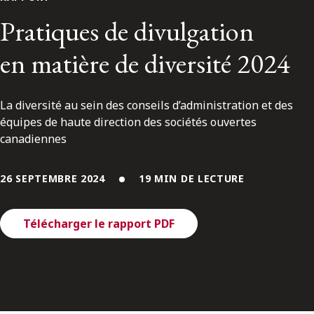
ENGLISH
Pratiques de divulgation
en matière de diversité 2024
S’abonner aux articles Osler
S’abonner
La diversité au sein des conseils d’administration et des
équipes de haute direction des sociétés ouvertes
canadiennes
26 SEPTEMBRE 2024
19 MIN DE LECTURE
Télécharger le rapport PDF