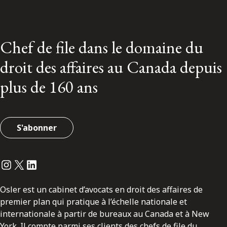
Chef de file dans le domaine du
droit des affaires au Canada depuis
plus de 160 ans
S'abonner
Instagram
Twitter
LinkedIn
Osler est un cabinet d’avocats en droit des affaires de
premier plan qui pratique à l’échelle nationale et
internationale à partir de bureaux au Canada et à New
York. Il compte parmi ses clients des chefs de file du