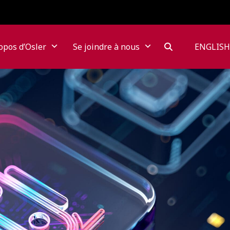
opos d’Osler
Se joindre à nous
ENGLISH