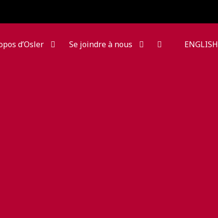
opos d’Osler
Se joindre à nous
ENGLISH