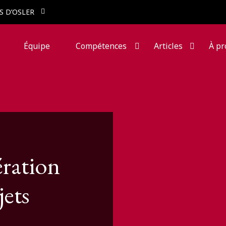
S D’OSLER
Équipe
Compétences
Articles
À pr
ération
jets