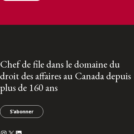
Chef de file dans le domaine du
droit des affaires au Canada depuis
plus de 160 ans
S'abonner
Instagram
Twitter
LinkedIn