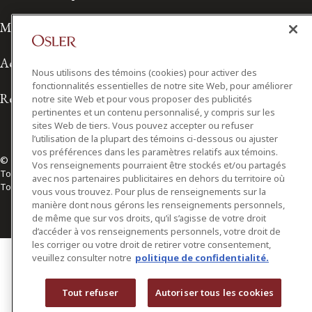
Modalités d'utilisation
Accessibilité
Nous utilisons des témoins (cookies) pour activer des
fonctionnalités essentielles de notre site Web, pour améliorer
Relations avec les médias
notre site Web et pour vous proposer des publicités
pertinentes et un contenu personnalisé, y compris sur les
sites Web de tiers. Vous pouvez accepter ou refuser
l’utilisation de la plupart des témoins ci-dessous ou ajuster
vos préférences dans les paramètres relatifs aux témoins.
© 2026 Osler, Hoskin & Harcourt S.E.N.C.R.L./s.r.l.
Vos renseignements pourraient être stockés et/ou partagés
Tous droits réservés
avec nos partenaires publicitaires en dehors du territoire où
Toronto | Montréal | Calgary | Vancouver | Ottawa | New York
vous vous trouvez. Pour plus de renseignements sur la
manière dont nous gérons les renseignements personnels,
de même que sur vos droits, qu’il s’agisse de votre droit
d’accéder à vos renseignements personnels, votre droit de
les corriger ou votre droit de retirer votre consentement,
veuillez consulter notre
politique de confidentialité.
Tout refuser
Autoriser tous les cookies