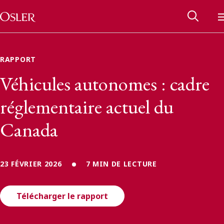
Main Navigation
Passer au contenu
RAPPORT
Véhicules autonomes : cadre
réglementaire actuel du
Canada
23 FÉVRIER 2026
7 MIN DE LECTURE
Réseau des anciens d’Osler
Télécharger le rapport
Contactez-nous