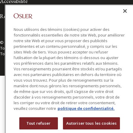
Accessibilité
Relations avec les médias
Nous utilisons des témoins (cookies) pour activer des
fonctionnalités essentielles de notre site Web, pour améliorer
notre site Web et pour vous proposer des publicités
© 2026 Osler, Hoskin & Harcourt S.E.N.C.R.L./s.r.l.
pertinentes et un contenu personnalisé, y compris sur les
Tous droits réservés
sites Web de tiers. Vous pouvez accepter ou refuser
Toronto | Montréal | Calgary | Vancouver | Ottawa | New York
l’utilisation de la plupart des témoins ci-dessous ou ajuster
vos préférences dans les paramètres relatifs aux témoins.
Vos renseignements pourraient être stockés et/ou partagés
avec nos partenaires publicitaires en dehors du territoire où
vous vous trouvez. Pour plus de renseignements sur la
manière dont nous gérons les renseignements personnels,
de même que sur vos droits, qu’il s’agisse de votre droit
d’accéder à vos renseignements personnels, votre droit de
les corriger ou votre droit de retirer votre consentement,
veuillez consulter notre
politique de confidentialité.
Tout refuser
Autoriser tous les cookies