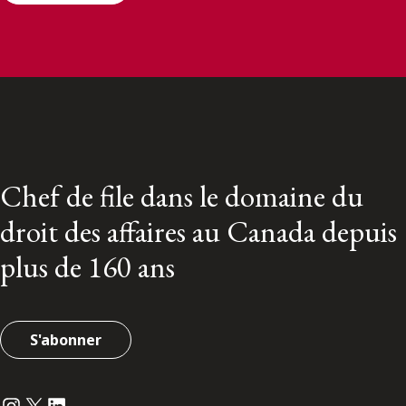
Chef de file dans le domaine du
droit des affaires au Canada depuis
plus de 160 ans
S'abonner
Instagram
Twitter
LinkedIn