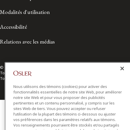
Modalités d'utilisation
Accessibilité
Relations avec les médias
© 2026 Osler, Hoskin & Harcourt S.E.N.C.R.L./s.r.l.
Tous droits réservés
Toronto | Montréal | Calgary | Vancouver | Ottawa | New York
Nous utilisons des témoins (cookies) pour activer des
fonctionnalités essentielles de notre site Web, pour améliorer
notre site Web et pour vous proposer des publicités
pertinentes et un contenu personnalisé, y compris sur les
sites Web de tiers. Vous pouvez accepter ou refuser
l’utilisation de la plupart des témoins ci-dessous ou ajuster
vos préférences dans les paramètres relatifs aux témoins.
Vos renseignements pourraient être stockés et/ou partagés