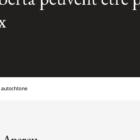
x
t autochtone
Aperçu