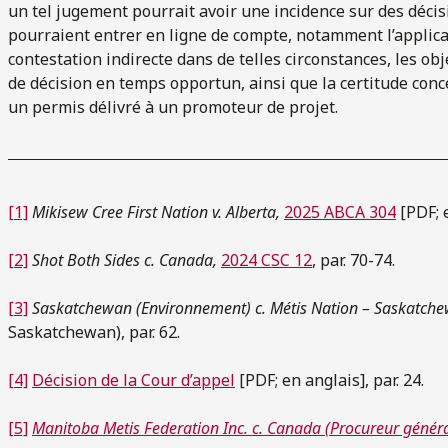
un tel jugement pourrait avoir une incidence sur des décis
pourraient entrer en ligne de compte, notamment l’applicat
contestation indirecte dans de telles circonstances, les obje
de décision en temps opportun, ainsi que la certitude co
un permis délivré à un promoteur de projet.
[1]
Mikisew Cree First Nation v. Alberta,
2025 ABCA 304
[PDF; e
[2]
Shot Both Sides c. Canada,
2024 CSC 12
, par. 70-74.
[3]
Saskatchewan (Environnement) c. Métis Nation – Saskatch
Saskatchewan), par. 62.
[4]
Décision de la Cour d’appel
[PDF; en anglais], par. 24.
[5]
Manitoba Metis Federation Inc. c. Canada (Procureur généra