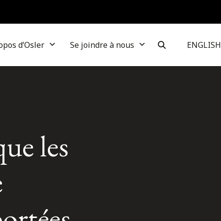
opos d’Osler
Se joindre à nous
ENGLISH
que les
e
portées