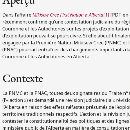
Dans l’affaire
Mikisew Cree First Nation v. Alberta
[1]
[PDF; en a
récemment confirmé qu’une contestation judiciaire du régi
Couronne et les Autochtones sur les projets d’exploitation
d’exploitation pouvait se poursuivre. Si elle aboutit finale
engagée par la Première Nation Mikisew Cree (PNMC) et 
(PNAC)
pourrait entraîner des changements importants dan
Couronne et les Autochtones en Alberta.
Contexte
La PNMC et la PNAC, toutes deux signataires du Traité n° 8
(l’« action ») et demandé une révision judiciaire (la « révisi
l’Alberta en raison des effets néfastes présumés de l’expl
territoires traditionnels respectifs. L’action et la révision
contester la constitutionnalité des politiques et des ligne
ministère public de l’Alberta en matière de consultation e