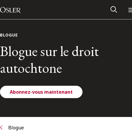
Main Navigation
Passer au contenu
BLOGUE
Blogue sur le droit
autochtone
Abonnez-vous maintenant
Réseau des anciens d’Osler
Contactez-nous
Blogue