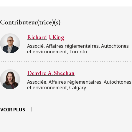
ENGLISH
Contributeur(trice)(s)
S’abonner aux articles Osler
Richard J. King
S’abonner
Associé, Affaires réglementaires, Autochtones
et environnement, Toronto
Deirdre A. Sheehan
Associée, Affaires réglementaires, Autochtones
et environnement, Calgary
VOIR PLUS