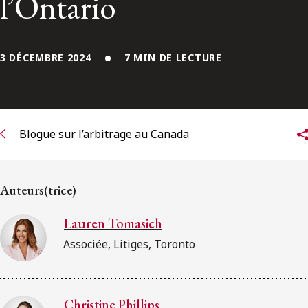
l’Ontario
ENGLISH
S’abonner aux articles Osler
3 DÉCEMBRE 2024
7 MIN DE LECTURE
S’abonner
Blogue sur l’arbitrage au Canada
Auteurs(trice)
Lauren Tomasich
Associée, Litiges, Toronto
Christine Phillips