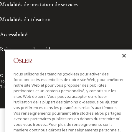
Modalités de prestation de services
Modalités d'utilisation
Accessibilité
Relations avec les médias
Nous utilisons des témoins (cookies) pour activer des
© 2026 Osler, Hoskin & Harcourt S.E.N.C.R.L./s.r.l.
fonctionnalités essentielles de notre site Web, pour améliorer
Tous droits réservés
notre site Web et pour vous proposer des publicités
Toronto | Montréal | Calgary | Vancouver | Ottawa | New York
pertinentes et un contenu personnalisé, y compris sur les
sites Web de tiers. Vous pouvez accepter ou refuser
l’utilisation de la plupart des témoins ci-dessous ou ajuster
vos préférences dans les paramètres relatifs aux témoins.
Vos renseignements pourraient être stockés et/ou partagés
avec nos partenaires publicitaires en dehors du territoire où
vous vous trouvez. Pour plus de renseignements sur la
manière dont nous gérons les renseignements personnels,