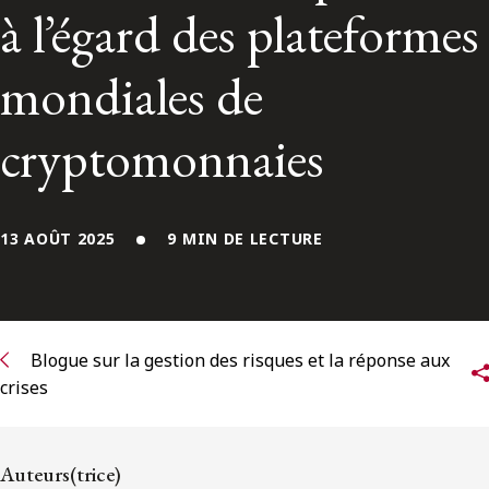
ENGLISH
à l’égard des plateformes
mondiales de
S’abonner aux articles Osler
cryptomonnaies
S’abonner
13 AOÛT 2025
9 MIN DE LECTURE
Blogue sur la gestion des risques et la réponse aux
crises
Auteurs(trice)