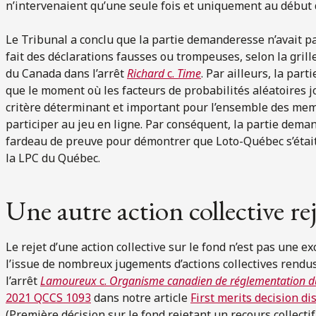
n’intervenaient qu’une seule fois et uniquement au début 
Le Tribunal a conclu que la partie demanderesse n’avait p
fait des déclarations fausses ou trompeuses, selon la gril
du Canada dans l’arrêt
Richard
c.
Time
. Par ailleurs, la pa
que le moment où les facteurs de probabilités aléatoires j
critère déterminant et important pour l’ensemble des mem
participer au jeu en ligne. Par conséquent, la partie dema
fardeau de preuve pour démontrer que Loto-Québec s’était 
la LPC du Québec.
Une autre action collective re
Le rejet d’une action collective sur le fond n’est pas une 
l’issue de nombreux jugements d’actions collectives ren
l’arrêt
Lamoureux
c.
Organisme canadien de réglementation d
2021 QCCS 1093
dans notre article
First merits decision di
(Première décision sur le fond rejetant un recours collecti