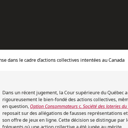
nse dans le cadre d’actions collectives intentées au Canada
Dans un récent jugement, la Cour supérieure du Québec a 
rigoureusement le bien-fondé des actions collectives, même 
en question,
Option Consommateurs
c.
Société des loteries d
reposait sur des allégations de fausses représentations e
son offre de jeux en ligne. Cette décision se distingue par le
fréquents où une action collective a été jugée au mérite.