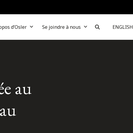
opos d’Osler
Se joindre à nous
ENGLISH
ée au
 au