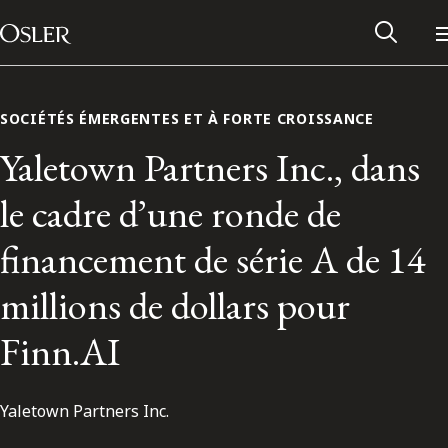
Main Navigation
Passer au contenu
SOCIÉTÉS ÉMERGENTES ET À FORTE CROISSANCE
Yaletown Partners Inc., dans
le cadre d’une ronde de
financement de série A de 14
millions de dollars pour
Finn.AI
Réseau des anciens d’Osler
Yaletown Partners Inc.
Contactez-nous