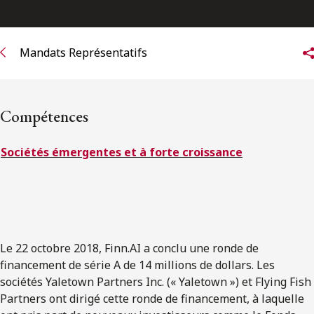
ENGLISH
Mandats Représentatifs
S’abonner aux articles Osler
S’abonner
Compétences
Sociétés émergentes et à forte croissance
Le 22 octobre 2018, Finn.AI a conclu une ronde de
financement de série A de 14 millions de dollars. Les
sociétés Yaletown Partners Inc. (« Yaletown ») et Flying Fish
Partners ont dirigé cette ronde de financement, à laquelle