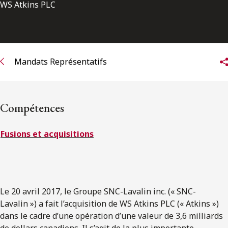
ENGLISH
WS Atkins PLC
S’abonner aux articles Osler
Mandats Représentatifs
S’abonner
Compétences
Fusions et acquisitions
Le 20 avril 2017, le Groupe SNC-Lavalin inc. (« SNC-
Lavalin ») a fait l’acquisition de WS Atkins PLC (« Atkins »)
dans le cadre d’une opération d’une valeur de 3,6 milliards
de dollars canadiens. Il s’agit de la plus importante