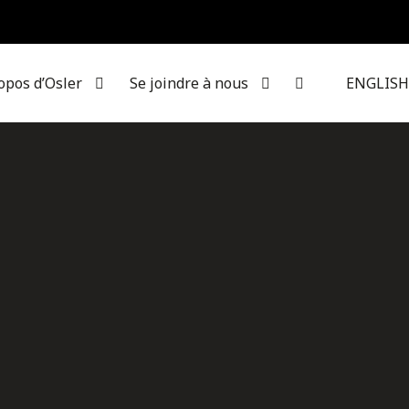
opos d’Osler
Se joindre à nous
ENGLISH