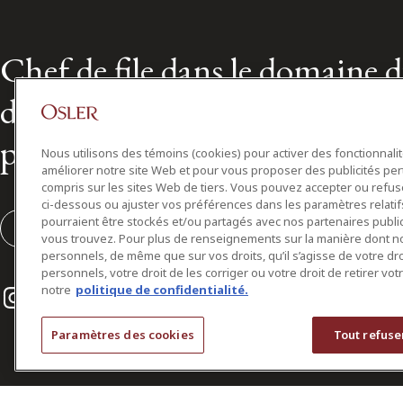
Chef de file dans le domaine 
droit des affaires au Canada d
plus de 160 ans
Nous utilisons des témoins (cookies) pour activer des fonctionnali
améliorer notre site Web et pour vous proposer des publicités per
compris sur les sites Web de tiers. Vous pouvez accepter ou refuser
ci-dessous ou ajuster vos préférences dans les paramètres relat
pourraient être stockés et/ou partagés avec nos partenaires public
S'abonner
vous trouvez. Pour plus de renseignements sur la manière dont 
personnels, de même que sur vos droits, qu’il s’agisse de votre d
personnels, votre droit de les corriger ou votre droit de retirer vo
Instagram
Twitter
LinkedIn
notre
politique de confidentialité.
Paramètres des cookies
Tout refuse