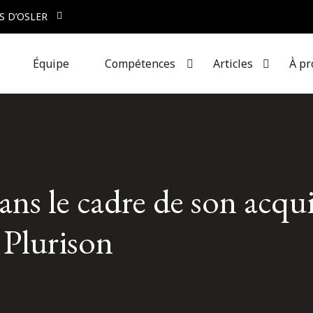
S D’OSLER
Équipe
Compétences
Articles
À pr
s le cadre de son acqui
 Plurison