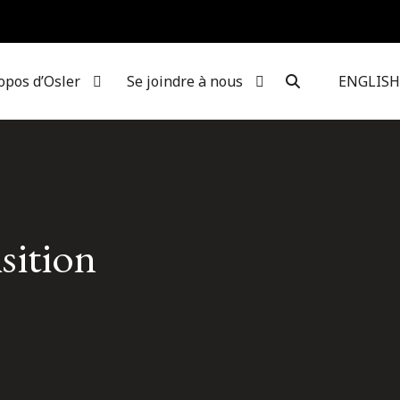
opos d’Osler
Se joindre à nous
ENGLISH
sition