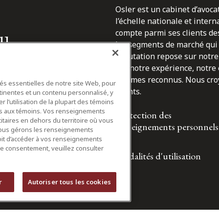
Osler est un cabinet d’avoca
l’échelle nationale et inter
du
compte parmi ses clients des
les segments de marché qui 
epuis
réputation repose sur notre 
sur notre expérience, notre
sommes reconnus. Nous croyo
tés essentielles de notre site Web, pour
clients.
tinentes et un contenu personnalisé, y
 l’utilisation de la plupart des témoins
ifs aux témoins. Vos renseignements
Protection des
itaires en dehors du territoire où vous
renseignements personnels
nous gérons les renseignements
roit d’accéder à vos renseignements
tre consentement, veuillez consulter
Modalités d'utilisation
r
Autoriser tous les cookies