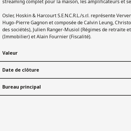
streaming complet pour la maison, les amplificateurs et s
Osler, Hoskin & Harcourt S.E.N.C.R.L./s.r.l. représente Ver
Hugo-Pierre Gagnon et composée de Calvin Leung, Christop
des sociétés), Julien Ranger-Musiol (Régimes de retraite e
(Immobilier) et Alain Fournier (Fiscalité).
Valeur
Date de clôture
Bureau principal