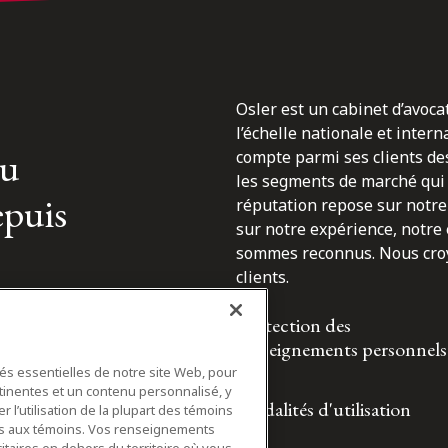
Osler est un cabinet d’avoca
l’échelle nationale et inter
du
compte parmi ses clients des
les segments de marché qui 
epuis
réputation repose sur notre 
sur notre expérience, notre
sommes reconnus. Nous croyo
clients.
Protection des
renseignements personnels
tés essentielles de notre site Web, pour
tinentes et un contenu personnalisé, y
Modalités d'utilisation
 l’utilisation de la plupart des témoins
ifs aux témoins. Vos renseignements