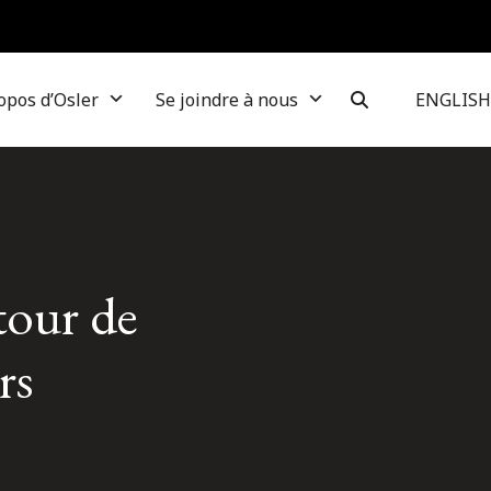
opos d’Osler
Se joindre à nous
ENGLISH
tour de
rs