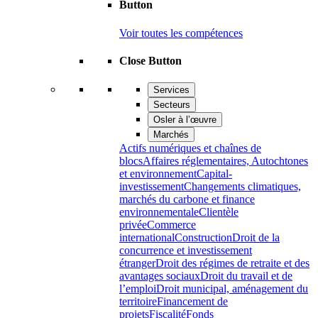
Button
Voir toutes les compétences
Close Button
Services
Secteurs
Osler à l’œuvre
Marchés
Actifs numériques et chaînes de
blocs
Affaires réglementaires, Autochtones
et environnement
Capital-
investissement
Changements climatiques,
marchés du carbone et finance
environnementale
Clientèle
privée
Commerce
international
Construction
Droit de la
concurrence et investissement
étranger
Droit des régimes de retraite et des
avantages sociaux
Droit du travail et de
l’emploi
Droit municipal, aménagement du
territoire
Financement de
projets
Fiscalité
Fonds