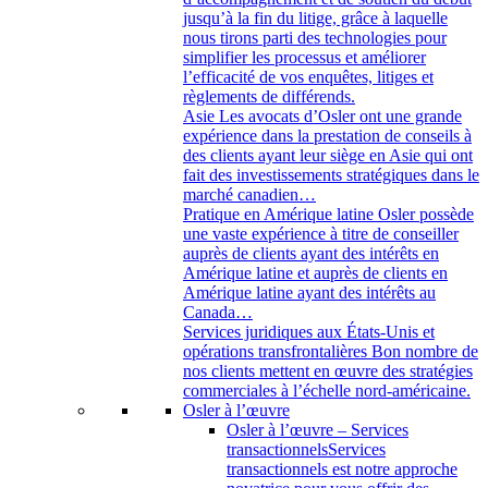
jusqu’à la fin du litige, grâce à laquelle
nous tirons parti des technologies pour
simplifier les processus et améliorer
l’efficacité de vos enquêtes, litiges et
règlements de différends.
Asie
Les avocats d’Osler ont une grande
expérience dans la prestation de conseils à
des clients ayant leur siège en Asie qui ont
fait des investissements stratégiques dans le
marché canadien…
Pratique en Amérique latine
Osler possède
une vaste expérience à titre de conseiller
auprès de clients ayant des intérêts en
Amérique latine et auprès de clients en
Amérique latine ayant des intérêts au
Canada…
Services juridiques aux États-Unis et
opérations transfrontalières
Bon nombre de
nos clients mettent en œuvre des stratégies
commerciales à l’échelle nord-américaine.
Osler à l’œuvre
Osler à l’œuvre – Services
transactionnels
Services
transactionnels est notre approche