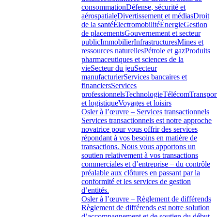
consommation
Défense, sécurité et
aérospatiale
Divertissement et médias
Droit
de la santé
Électromobilité
Énergie
Gestion
de placements
Gouvernement et secteur
public
Immobilier
Infrastructures
Mines et
ressources naturelles
Pétrole et gaz
Produits
pharmaceutiques et sciences de la
vie
Secteur du jeu
Secteur
manufacturier
Services bancaires et
financiers
Services
professionnels
Technologie
Télécom
Transpor
et logistique
Voyages et loisirs
Osler à l’œuvre – Services transactionnels
Services transactionnels est notre approche
novatrice pour vous offrir des services
répondant à vos besoins en matière de
transactions. Nous vous apportons un
soutien relativement à vos transactions
commerciales et d’entreprise – du contrôle
préalable aux clôtures en passant par la
conformité et les services de gestion
d’entités.
Osler à l’œuvre – Règlement de différends
Règlement de différends est notre solution
d’accompagnement et de soutien du début