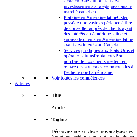
siège en Asie qui ont fait des
investissements stratégiques dans le
marché canadien…
Pratique en Amérique latine
Osler
possède une vaste expérience à titre
de conseiller auprès de clients ayant
des intérêts en Amérique latine et
auprès de clients en Amérique latine
ayant des intérêts au Canada…
Services juridiques aux États-Unis et
opérations transfrontalières
Bon
nombre de nos clients mettent en
œuvre des stratégies commerciales à
l’échelle nord-américaine.
Voir toutes les compétences
Articles
Title
Articles
Tagline
Découvrez nos articles et nos analyses des
évolutions juridiques qui ont une incidence