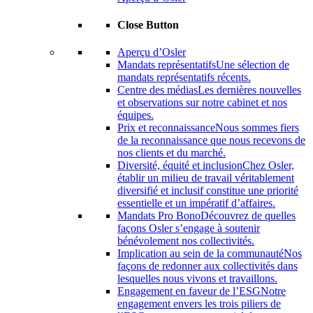
Close Button
Aperçu d’Osler
Mandats représentatifs
Une sélection de
mandats représentatifs récents.
Centre des médias
Les dernières nouvelles
et observations sur notre cabinet et nos
équipes.
Prix ​​et reconnaissance
Nous sommes fiers
de la reconnaissance que nous recevons de
nos clients et du marché.
Diversité, équité et inclusion
Chez Osler,
établir un milieu de travail véritablement
diversifié et inclusif constitue une priorité
essentielle et un impératif d’affaires.
Mandats Pro Bono
Découvrez de quelles
façons Osler s’engage à soutenir
bénévolement nos collectivités.
Implication au sein de la communauté
Nos
façons de redonner aux collectivités dans
lesquelles nous vivons et travaillons.
Engagement en faveur de l’ESG
Notre
engagement envers les trois piliers de