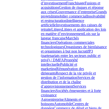
d’investissement
Franchisage
Fusions et
acquisitions
Gestion de risques et réponse
aux crises
Gouvernance d’entreprise
Grands
projets
Immobilier commercial
Insolvabilité
et restructuration
Intelligence
artificielle
Investissements des caisses de
retraite
Litiges
Litiges et application des lois
en matière d’environnement
Lois sur la
langue française
Marchés
financiers
Opérations commerciales
technologiques
Organismes de bienfaisance
et organismes à but non lucratif
P3
(partenariats entre les secteurs public et
privé) / DMFA
Propriété
intellectuelle
Publicité et
marketing
Rémunération des
dirigeants
Respect de la vie privée et
gestion de l’information
Services de
distribution et de la chaîne
d’approvisionnement
Services
financiers
Sociétés émergentes et à forte
croissance
Agroentreprise
Aliments et
boissons
Automobile
Centres de
données
Commerce de détail et biens de