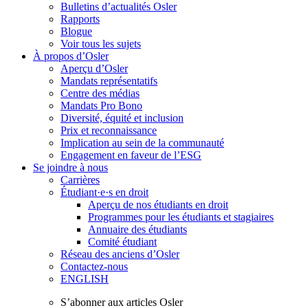
Bulletins d’actualités Osler
Rapports
Blogue
Voir tous les sujets
À propos d’Osler
Aperçu d’Osler
Mandats représentatifs
Centre des médias
Mandats Pro Bono
Diversité, équité et inclusion
Prix ​​et reconnaissance
Implication au sein de la communauté
Engagement en faveur de l’ESG
Se joindre à nous
Carrières
Étudiant·e·s en droit
Aperçu de nos étudiants en droit
Programmes pour les étudiants et stagiaires
Annuaire des étudiants
Comité étudiant
Réseau des anciens d’Osler
Contactez-nous
ENGLISH
S’abonner aux articles Osler