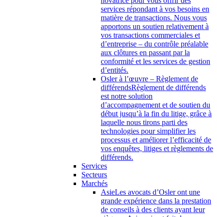
novatrice pour vous offrir des
services répondant à vos besoins en
matière de transactions. Nous vous
apportons un soutien relativement à
vos transactions commerciales et
d’entreprise – du contrôle préalable
aux clôtures en passant par la
conformité et les services de gestion
d’entités.
Osler à l’œuvre – Règlement de
différends
Règlement de différends
est notre solution
d’accompagnement et de soutien du
début jusqu’à la fin du litige, grâce à
laquelle nous tirons parti des
technologies pour simplifier les
processus et améliorer l’efficacité de
vos enquêtes, litiges et règlements de
différends.
Services
Secteurs
Marchés
Asie
Les avocats d’Osler ont une
grande expérience dans la prestation
de conseils à des clients ayant leur