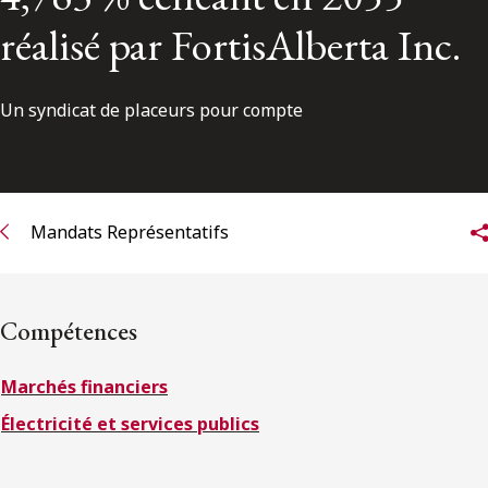
ENGLISH
réalisé par FortisAlberta Inc.
S’abonner aux articles Osler
Un syndicat de placeurs pour compte
S’abonner
Mandats Représentatifs
Compétences
Marchés financiers
Électricité et services publics