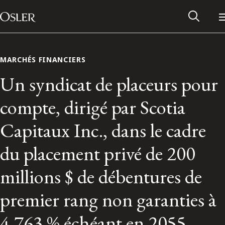
Main Navigation
Passer au contenu
MARCHÉS FINANCIERS
Un syndicat de placeurs pour
compte, dirigé par Scotia
Capitaux Inc., dans le cadre
du placement privé de 200
millions $ de débentures de
Réseau des anciens d’Osler
premier rang non garanties à
Contactez-nous
4,763 % échéant en 2055