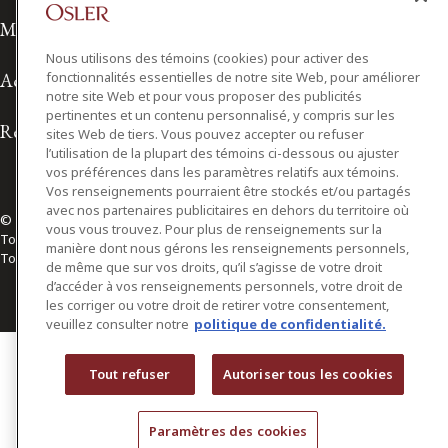
Modalités d'utilisation
Nous utilisons des témoins (cookies) pour activer des
fonctionnalités essentielles de notre site Web, pour améliorer
Accessibilité
notre site Web et pour vous proposer des publicités
pertinentes et un contenu personnalisé, y compris sur les
Relations avec les médias
sites Web de tiers. Vous pouvez accepter ou refuser
l’utilisation de la plupart des témoins ci-dessous ou ajuster
vos préférences dans les paramètres relatifs aux témoins.
Vos renseignements pourraient être stockés et/ou partagés
avec nos partenaires publicitaires en dehors du territoire où
© 2026 Osler, Hoskin & Harcourt S.E.N.C.R.L./s.r.l.
vous vous trouvez. Pour plus de renseignements sur la
Tous droits réservés
manière dont nous gérons les renseignements personnels,
Toronto | Montréal | Calgary | Vancouver | Ottawa | New York
de même que sur vos droits, qu’il s’agisse de votre droit
d’accéder à vos renseignements personnels, votre droit de
les corriger ou votre droit de retirer votre consentement,
veuillez consulter notre
politique de confidentialité.
Tout refuser
Autoriser tous les cookies
Paramètres des cookies