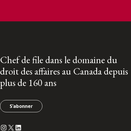
Chef de file dans le domaine du
droit des affaires au Canada depuis
plus de 160 ans
S'abonner
Instagram
Twitter
LinkedIn