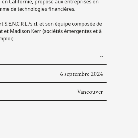
, en Californie, propose aux entreprises en
mme de technologies financières.
 S.E.N.C.R.L./s.r.l. et son équipe composée de
at et Madison Kerr (sociétés émergentes et à
mploi).
--
6 septembre 2024
Vancouver