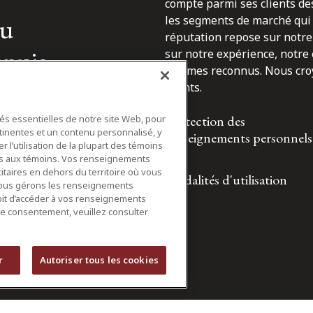
compte parmi ses clients des
du
les segments de marché qui 
réputation repose sur notre 
epuis
sur notre expérience, notre
sommes reconnus. Nous croyo
clients.
Protection des
tés essentielles de notre site Web, pour
tinentes et un contenu personnalisé, y
renseignements personnels
 l’utilisation de la plupart des témoins
ifs aux témoins. Vos renseignements
itaires en dehors du territoire où vous
Modalités d'utilisation
nous gérons les renseignements
roit d’accéder à vos renseignements
tre consentement, veuillez consulter
r
Autoriser tous les cookies