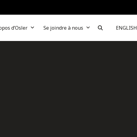
opos d’Osler
Se joindre à nous
ENGLISH