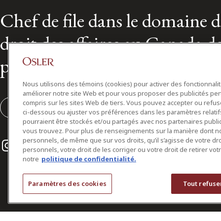
Chef de file dans le domaine 
droit des affaires au Canada d
plus de 160 ans
Nous utilisons des témoins (cookies) pour activer des fonctionnali
améliorer notre site Web et pour vous proposer des publicités per
compris sur les sites Web de tiers. Vous pouvez accepter ou refuser
S'abonner
ci-dessous ou ajuster vos préférences dans les paramètres relat
pourraient être stockés et/ou partagés avec nos partenaires public
vous trouvez. Pour plus de renseignements sur la manière dont 
Instagram
Twitter
LinkedIn
personnels, de même que sur vos droits, qu’il s’agisse de votre d
personnels, votre droit de les corriger ou votre droit de retirer vo
notre
politique de confidentialité.
Paramètres des cookies
Tout refuse
© 2026 Osler, Hoskin & Harcourt S.E.N.C.R.L./s.r.l.
Tous droits réservés