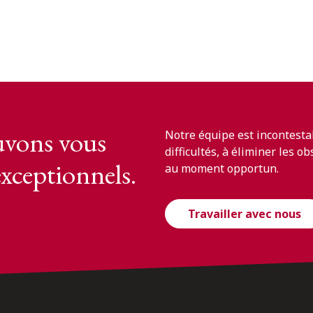
vons vous
Notre équipe est incontesta
difficultés, à éliminer les o
exceptionnels.
au moment opportun.
Travailler avec nous