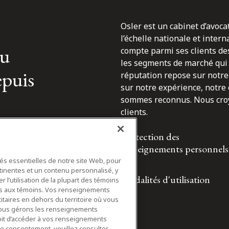
Osler est un cabinet d’avoca
l’échelle nationale et inter
du
compte parmi ses clients des
les segments de marché qui 
epuis
réputation repose sur notre 
sur notre expérience, notre
sommes reconnus. Nous croyo
clients.
Protection des
renseignements personnels
tés essentielles de notre site Web, pour
tinentes et un contenu personnalisé, y
Modalités d'utilisation
 l’utilisation de la plupart des témoins
ifs aux témoins. Vos renseignements
itaires en dehors du territoire où vous
nous gérons les renseignements
roit d’accéder à vos renseignements
tre consentement, veuillez consulter