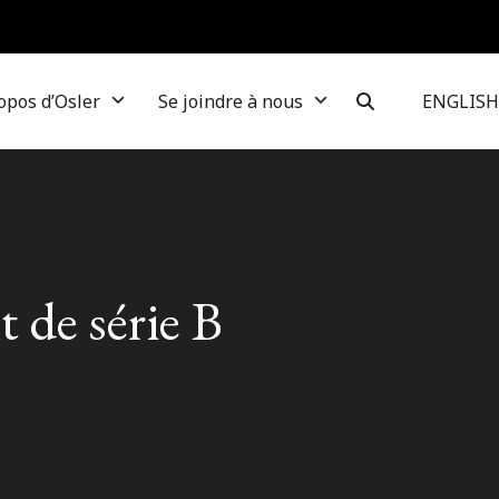
opos d’Osler
Se joindre à nous
ENGLISH
 de série B