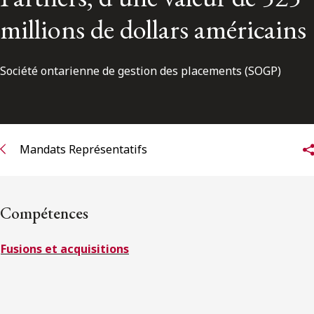
ENGLISH
millions de dollars américains
S’abonner aux articles Osler
Société ontarienne de gestion des placements (SOGP)
S’abonner
Mandats Représentatifs
Compétences
Fusions et acquisitions