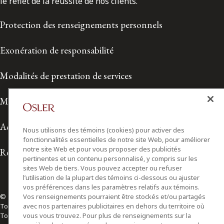
le reflet de la réussite de nos clients.
Protection des renseignements personnels
Exonération de responsabilité
Modalités de prestation de services
Modalités d'utilisation
Accessibilité
Nous utilisons des témoins (cookies) pour activer des
fonctionnalités essentielles de notre site Web, pour améliorer
notre site Web et pour vous proposer des publicités
Relations avec les médias
pertinentes et un contenu personnalisé, y compris sur les
sites Web de tiers. Vous pouvez accepter ou refuser
l’utilisation de la plupart des témoins ci-dessous ou ajuster
vos préférences dans les paramètres relatifs aux témoins.
Vos renseignements pourraient être stockés et/ou partagés
© 2026 Osler, Hoskin & Harcourt S.E.N.C.R.L./s.r.l.
avec nos partenaires publicitaires en dehors du territoire où
Tous droits réservés
vous vous trouvez. Pour plus de renseignements sur la
Toronto | Montréal | Calgary | Vancouver | Ottawa | New York