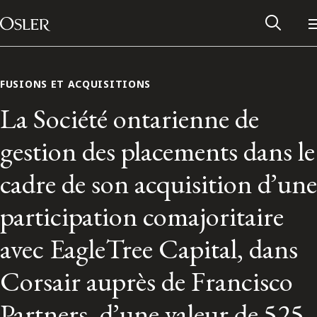
Main Navigation
Passer au contenu
FUSIONS ET ACQUISITIONS
La Société ontarienne de
gestion des placements dans le
cadre de son acquisition d’une
participation comajoritaire
avec EagleTree Capital, dans
Réseau des anciens d’Osler
Corsair auprès de Francisco
Contactez-nous
Partners, d’une valeur de 525