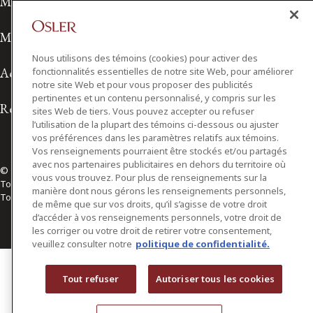
Modalités de prestation de services
Modalités d'utilisation
Nous utilisons des témoins (cookies) pour activer des
Accessibilité
fonctionnalités essentielles de notre site Web, pour améliorer
notre site Web et pour vous proposer des publicités
pertinentes et un contenu personnalisé, y compris sur les
Relations avec les médias
sites Web de tiers. Vous pouvez accepter ou refuser
l’utilisation de la plupart des témoins ci-dessous ou ajuster
vos préférences dans les paramètres relatifs aux témoins.
Vos renseignements pourraient être stockés et/ou partagés
avec nos partenaires publicitaires en dehors du territoire où
© 2026 Osler, Hoskin & Harcourt S.E.N.C.R.L./s.r.l.
vous vous trouvez. Pour plus de renseignements sur la
Tous droits réservés
manière dont nous gérons les renseignements personnels,
Toronto | Montréal | Calgary | Vancouver | Ottawa | New York
de même que sur vos droits, qu’il s’agisse de votre droit
d’accéder à vos renseignements personnels, votre droit de
les corriger ou votre droit de retirer votre consentement,
veuillez consulter notre
politique de confidentialité.
Tout refuser
Autoriser tous les cookies