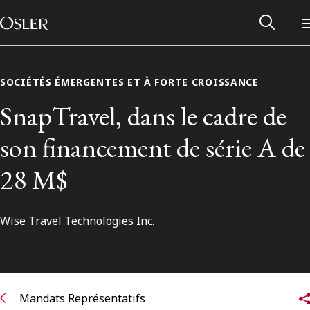
Main Navigation
Passer au contenu
SOCIÉTÉS ÉMERGENTES ET À FORTE CROISSANCE
SnapTravel, dans le cadre de
son financement de série A de
28 M$
Wise Travel Technologies Inc.
Réseau des anciens d’Osler
Contactez-nous
Mandats Représentatifs