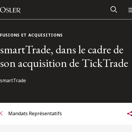
Main Navigation
Passer au contenu
FUSIONS ET ACQUISITIONS
smartTrade, dans le cadre de
son acquisition de TickTrade
smartTrade
Réseau des anciens d’Osler
Mandats Représentatifs
Contactez-nous