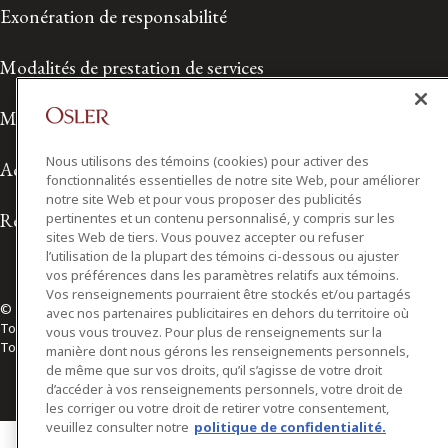
Exonération de responsabilité
Modalités de prestation de services
Modalités d'utilisation
Nous utilisons des témoins (cookies) pour activer des
Accessibilité
fonctionnalités essentielles de notre site Web, pour améliorer
notre site Web et pour vous proposer des publicités
Relations avec les médias
pertinentes et un contenu personnalisé, y compris sur les
sites Web de tiers. Vous pouvez accepter ou refuser
l’utilisation de la plupart des témoins ci-dessous ou ajuster
vos préférences dans les paramètres relatifs aux témoins.
Vos renseignements pourraient être stockés et/ou partagés
© 2026 Osler, Hoskin & Harcourt S.E.N.C.R.L./s.r.l.
avec nos partenaires publicitaires en dehors du territoire où
Tous droits réservés
vous vous trouvez. Pour plus de renseignements sur la
Toronto | Montréal | Calgary | Vancouver | Ottawa | New York
manière dont nous gérons les renseignements personnels,
de même que sur vos droits, qu’il s’agisse de votre droit
d’accéder à vos renseignements personnels, votre droit de
les corriger ou votre droit de retirer votre consentement,
veuillez consulter notre
politique de confidentialité.