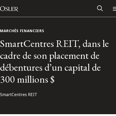
Main Navigation
Passer au contenu
MARCHÉS FINANCIERS
SmartCentres REIT, dans le
cadre de son placement de
débentures d’un capital de
300 millions $
SmartCentres REIT
Réseau des anciens d’Osler
Contactez-nous