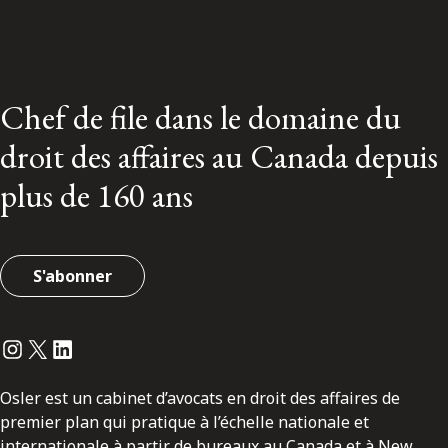
Chef de file dans le domaine du
droit des affaires au Canada depuis
plus de 160 ans
S'abonner
Instagram
Twitter
LinkedIn
Osler est un cabinet d’avocats en droit des affaires de
premier plan qui pratique à l’échelle nationale et
internationale à partir de bureaux au Canada et à New