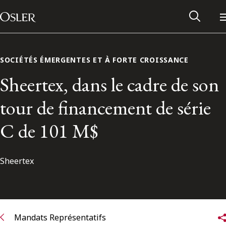
Main Navigation
Passer au contenu
SOCIÉTÉS ÉMERGENTES ET À FORTE CROISSANCE
Sheertex, dans le cadre de son
tour de financement de série
C de 101 M$
Sheertex
Réseau des anciens d’Osler
Contactez-nous
Mandats Représentatifs