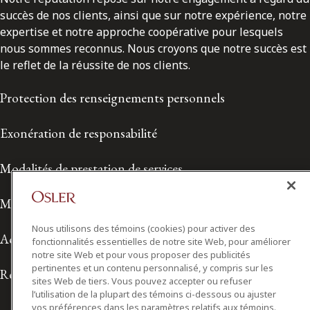
succès de nos clients, ainsi que sur notre expérience, notre
expertise et notre approche coopérative pour lesquels
nous sommes reconnus. Nous croyons que notre succès est
le reflet de la réussite de nos clients.
Protection des renseignements personnels
Exonération de responsabilité
Modalités de prestation de services
Modalités d'utilisation
Nous utilisons des témoins (cookies) pour activer des
Accessibilité
fonctionnalités essentielles de notre site Web, pour améliorer
notre site Web et pour vous proposer des publicités
pertinentes et un contenu personnalisé, y compris sur les
Relations avec les médias
sites Web de tiers. Vous pouvez accepter ou refuser
l’utilisation de la plupart des témoins ci-dessous ou ajuster
vos préférences dans les paramètres relatifs aux témoins.