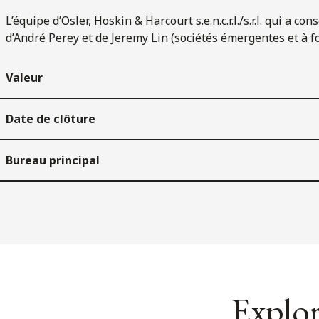
L’équipe d’Osler, Hoskin & Harcourt s.e.n.c.r.l./s.r.l. qui a 
d’André Perey et de Jeremy Lin (sociétés émergentes et à fo
Valeur
Date de clôture
Bureau principal
Explor