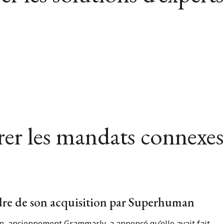
er les mandats connexes
dre de son acquisition par Superhuman
, anciennement Grammarly, a annoncé qu’elle avait fait