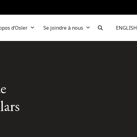
opos d’Osler
Se joindre à nous
ENGLISH
de
lars