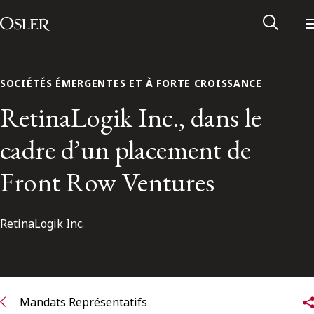
Main Navigation
Passer au contenu
SOCIÉTÉS ÉMERGENTES ET À FORTE CROISSANCE
RetinaLogik Inc., dans le
cadre d’un placement de
Front Row Ventures
RetinaLogik Inc.
Réseau des anciens d’Osler
Contactez-nous
Mandats Représentatifs