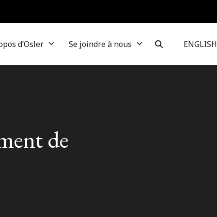
opos d’Osler
Se joindre à nous
ENGLISH
ement de