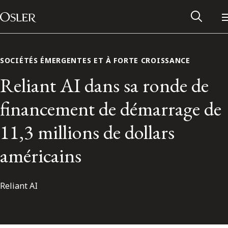
Main Navigation
Passer au contenu
SOCIÉTÉS ÉMERGENTES ET À FORTE CROISSANCE
Reliant AI dans sa ronde de
financement de démarrage de
11,3 millions de dollars
américains
Reliant AI
Réseau des anciens d’Osler
Contactez-nous