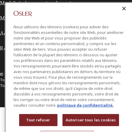
Modalités de prestation de services
Modalités d'utilisation
Nous utilisons des témoins (cookies) pour activer des
Accessibilité
fonctionnalités essentielles de notre site Web, pour améliorer
notre site Web et pour vous proposer des publicités
pertinentes et un contenu personnalisé, y compris sur les
Relations avec les médias
sites Web de tiers. Vous pouvez accepter ou refuser
l’utilisation de la plupart des témoins ci-dessous ou ajuster
vos préférences dans les paramètres relatifs aux témoins.
Vos renseignements pourraient être stockés et/ou partagés
avec nos partenaires publicitaires en dehors du territoire où
© 2026 Osler, Hoskin & Harcourt S.E.N.C.R.L./s.r.l.
vous vous trouvez. Pour plus de renseignements sur la
Tous droits réservés
manière dont nous gérons les renseignements personnels,
Toronto | Montréal | Calgary | Vancouver | Ottawa | New York
de même que sur vos droits, qu’il s’agisse de votre droit
d’accéder à vos renseignements personnels, votre droit de
les corriger ou votre droit de retirer votre consentement,
veuillez consulter notre
politique de confidentialité.
Tout refuser
Autoriser tous les cookies