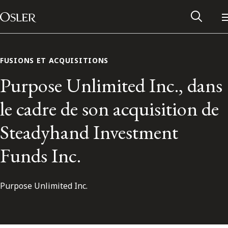
Main Navigation
Passer au contenu
FUSIONS ET ACQUISITIONS
Purpose Unlimited Inc., dans
le cadre de son acquisition de
Steadyhand Investment
Funds Inc.
Purpose Unlimited Inc.
Réseau des anciens d’Osler
Contactez-nous