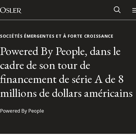
Main Navigation
Passer au contenu
SOCIÉTÉS ÉMERGENTES ET À FORTE CROISSANCE
Powered By People, dans le
cadre de son tour de
financement de série A de 8
millions de dollars américains
Powered By People
Réseau des anciens d’Osler
Contactez-nous