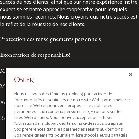
succès de nos clients, ainsi que sur notre expérience, notre
expertise et notre approche coopérative pour lesquels
nous sommes reconnus. Nous croyons que notre succès est
le reflet de la réussite de nos clients.
Protection des renseignements personnels
Exonération de responsabilité
Modalités de prestation de services
Modalités d'utilisation
Nous utilisons des témoins (cookies) pour activer des
fonctionnalités essentielles de notre site Web, pour améliorer
Accessibilité
notre site Web et pour vous proposer des publicités
pertinentes et un contenu personnalisé, y compris sur les
Relations avec les médias
sites Web de tiers. Vous pouvez accepter ou refuser
l’utilisation de la plupart des témoins ci-dessous ou ajuster
vos préférences dans les paramètres relatifs aux témoins.
Vos renseignements pourraient être stockés et/ou partagés