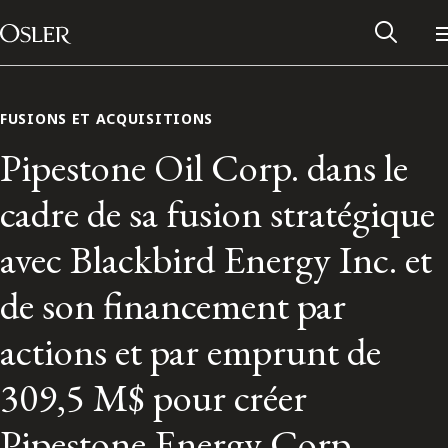
Main Navigation
Passer au contenu
FUSIONS ET ACQUISITIONS
Pipestone Oil Corp. dans le
cadre de sa fusion stratégique
avec Blackbird Energy Inc. et
de son financement par
actions et par emprunt de
Réseau des anciens d’Osler
309,5 M$ pour créer
Contactez-nous
Pipestone Energy Corp.