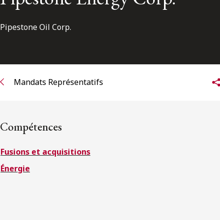
ENGLISH
Pipestone Oil Corp.
S’abonner aux articles Osler
S’abonner
Mandats Représentatifs
Compétences
Fusions et acquisitions
Énergie