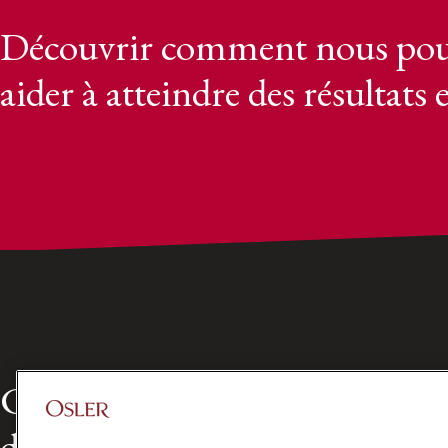
Découvrir comment nous pou
aider à atteindre des résultats 
Chef de file dans le domaine 
droit des affaires au Canada d