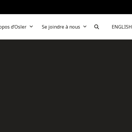
opos d’Osler
Se joindre à nous
ENGLISH