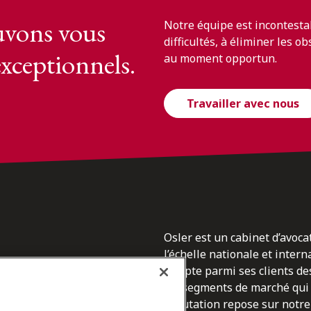
vons vous
Notre équipe est incontesta
difficultés, à éliminer les o
exceptionnels.
au moment opportun.
Travailler avec nous
Osler est un cabinet d’avoca
l’échelle nationale et inter
du
compte parmi ses clients des
les segments de marché qui 
epuis
réputation repose sur notre 