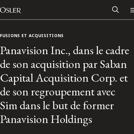
Main Navigation
Passer au contenu
FUSIONS ET ACQUISITIONS
Panavision Inc., dans le cadre
de son acquisition par Saban
Capital Acquisition Corp. et
de son regroupement avec
Sim dans le but de former
Réseau des anciens d’Osler
Panavision Holdings
Contactez-nous