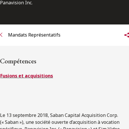
ENGLISH
Panavision Inc.
S’abonner aux articles Osler
Mandats Représentatifs
S’abonner
Compétences
Fusions et acquisitions
Le 13 septembre 2018, Saban Capital Acquisition Corp.
(« Saban »), une société ouverte d’acquisition à vocation
spécifique, Panavision Inc. (« Panavision ») et Sim Video