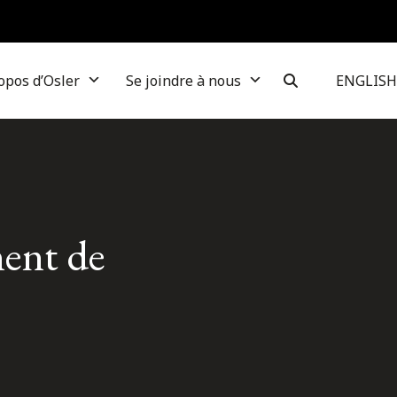
opos d’Osler
Se joindre à nous
ENGLISH
ment de