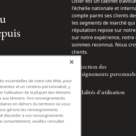
Osler est un cabinet d’avoca
l’échelle nationale et inter
du
compte parmi ses clients des
les segments de marché qui 
epuis
réputation repose sur notre 
sur notre expérience, notre
sommes reconnus. Nous croyo
clients.
Protection des
renseignements personnels
tés essentielles de notre site Web, pour
tinentes et un contenu personnalisé, y
Modalités d'utilisation
 l’utilisation de la plupart des témoins
ifs aux témoins. Vos renseignements
itaires en dehors du territoire où vous
nous gérons les renseignements
roit d’accéder à vos renseignements
tre consentement, veuillez consulter