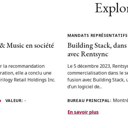
Explor
MANDATS REPRÉSENTATIFS
 & Music en société
Building Stack, dans
avec Rentsync
sur la recommandation
Le 5 décembre 2023, Rentsyn
ation, elle a conclu une
commercialisation dans le s
ilogy Retail Holdings Inc.
fusion avec Building Stack, 
d’un logiciel de...
-
Montr
VALEUR:
BUREAU PRINCIPAL:
En savoir plus