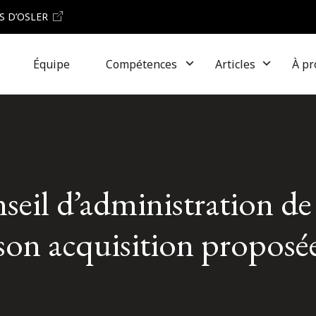
S D’OSLER
Équipe
Compétences
Articles
À pr
nseil d’administration d
 son acquisition proposé