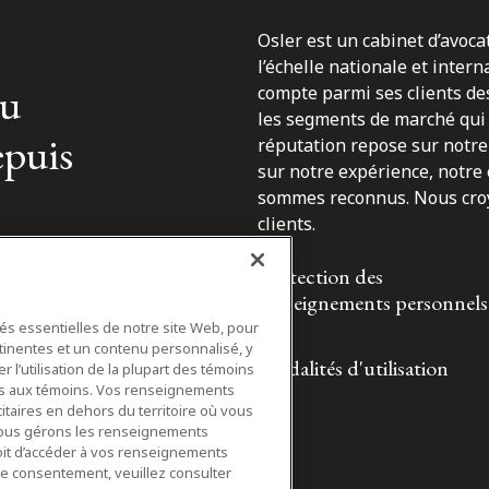
Osler est un cabinet d’avoca
l’échelle nationale et inter
du
compte parmi ses clients des
les segments de marché qui 
epuis
réputation repose sur notre 
sur notre expérience, notre
sommes reconnus. Nous croyo
clients.
Protection des
renseignements personnels
tés essentielles de notre site Web, pour
tinentes et un contenu personnalisé, y
Modalités d'utilisation
 l’utilisation de la plupart des témoins
ifs aux témoins. Vos renseignements
itaires en dehors du territoire où vous
nous gérons les renseignements
roit d’accéder à vos renseignements
tre consentement, veuillez consulter