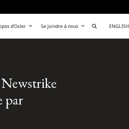
opos d’Osler
Se joindre à nous
ENGLISH
e Newstrike
e par