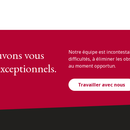
vons vous
Notre équipe est incontesta
difficultés, à éliminer les o
exceptionnels.
au moment opportun.
Travailler avec nous