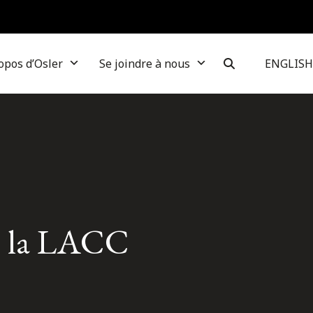
opos d’Osler
Se joindre à nous
ENGLISH
de la LACC