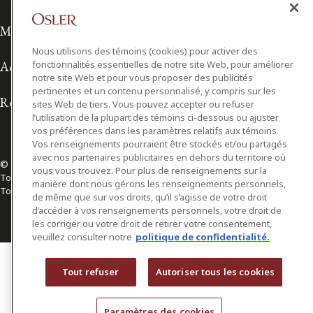
Modalités d'utilisation
Nous utilisons des témoins (cookies) pour activer des
fonctionnalités essentielles de notre site Web, pour améliorer
Accessibilité
notre site Web et pour vous proposer des publicités
pertinentes et un contenu personnalisé, y compris sur les
Relations avec les médias
sites Web de tiers. Vous pouvez accepter ou refuser
l’utilisation de la plupart des témoins ci-dessous ou ajuster
vos préférences dans les paramètres relatifs aux témoins.
Vos renseignements pourraient être stockés et/ou partagés
avec nos partenaires publicitaires en dehors du territoire où
© 2026 Osler, Hoskin & Harcourt S.E.N.C.R.L./s.r.l.
vous vous trouvez. Pour plus de renseignements sur la
Tous droits réservés
manière dont nous gérons les renseignements personnels,
Toronto | Montréal | Calgary | Vancouver | Ottawa | New York
de même que sur vos droits, qu’il s’agisse de votre droit
d’accéder à vos renseignements personnels, votre droit de
les corriger ou votre droit de retirer votre consentement,
veuillez consulter notre
politique de confidentialité.
Tout refuser
Autoriser tous les cookies
Paramètres des cookies