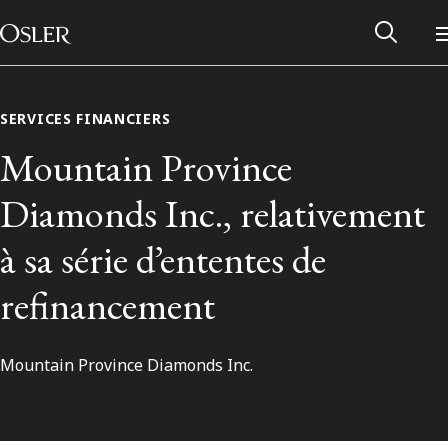
Main Navigation
Passer au contenu
SERVICES FINANCIERS
Mountain Province
Diamonds Inc., relativement
à sa série d’ententes de
refinancement
Mountain Province Diamonds Inc.
Réseau des anciens d’Osler
Contactez-nous