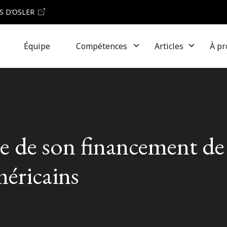
S D’OSLER
Équipe
Compétences
Articles
À pr
re de son financement de 
méricains