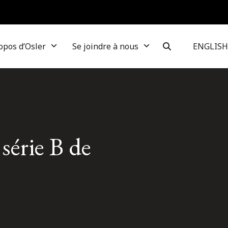
opos d’Osler
Se joindre à nous
ENGLISH
série B de